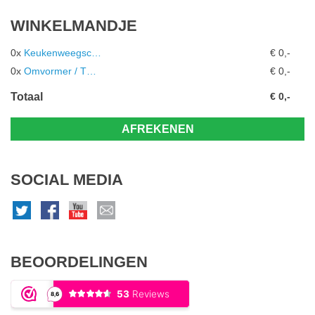
WINKELMANDJE
0x
Keukenweegsc…
€ 0,-
0x
Omvormer / T…
€ 0,-
Totaal
€ 0,-
AFREKENEN
SOCIAL MEDIA
BEOORDELINGEN