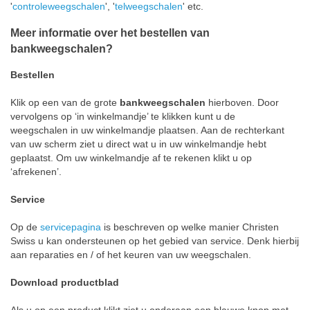
'
controleweegschalen
', '
telweegschalen
' etc.
Meer informatie over het bestellen van
bankweegschalen?
Bestellen
Klik op een van de grote
bankweegschalen
hierboven. Door
vervolgens op ‘in winkelmandje’ te klikken kunt u de
weegschalen in uw winkelmandje plaatsen. Aan de rechterkant
van uw scherm ziet u direct wat u in uw winkelmandje hebt
geplaatst. Om uw winkelmandje af te rekenen klikt u op
‘afrekenen’.
Service
Op de
servicepagina
is beschreven op welke manier Christen
Swiss u kan ondersteunen op het gebied van service. Denk hierbij
aan reparaties en / of het keuren van uw weegschalen.
Download productblad
Als u op een product klikt ziet u onderaan een blauwe knop met